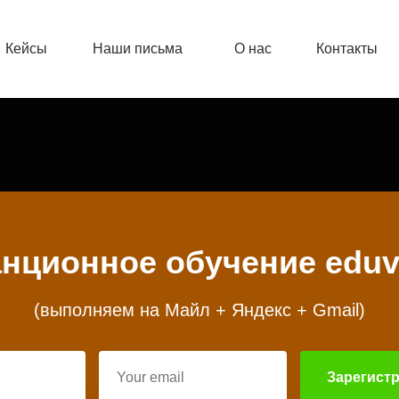
Кейсы
Наши письма
О нас
Контакты
нционное обучение eduv
(выполняем на Майл + Яндекс + Gmail)
Зарегист